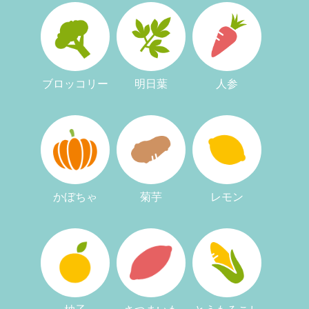
ブロッコリー
明日葉
人参
かぼちゃ
菊芋
レモン