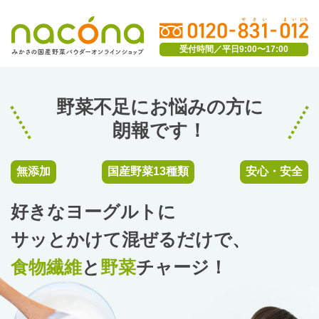
受付時間／平日9:00〜17:00
野菜不足にお悩みの方に
朗報です！
無添加
国産野菜13種類
安心・安全
好きなヨーグルトに
サッとかけて混ぜるだけで、
食物繊維
と
野菜
チャージ！