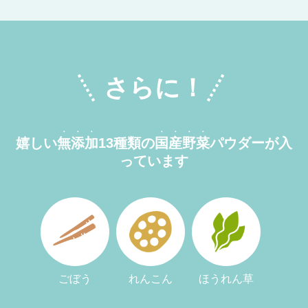
さらに！
・・・
・・・・
嬉しい
無添加
13種類の
国産野菜
パウダーが入
っています
ごぼう
れんこん
ほうれん草