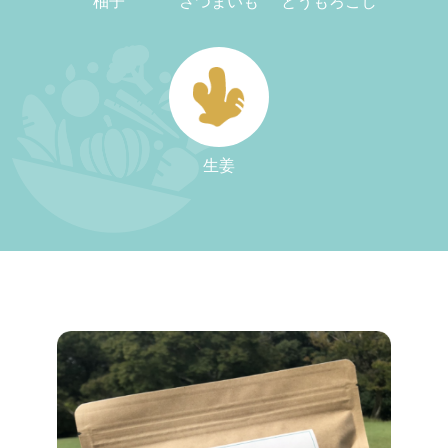
柚子
さつまいも
とうもろこし
生姜