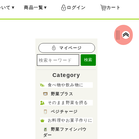
ついて
商品一覧
ログイン
カート
マイページ
検索
Category
食べ物や飲み物に
野菜プラス
そのまま野菜を摂る
ベジチャージ
お料理やお菓子作りに
野菜ファインパウ
ダー