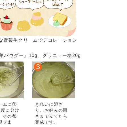
な野菜生クリームでデコレーション
菜パウダー』10g、グラニュー糖20g
ームに①
きれいに混ざ
程度に分け
り、お好みの固
、その都
さまで立てたら
混ぜま
完成です。