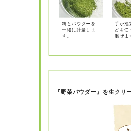
粉とパウダーを
手か泡
一緒に計量しま
どを使
す。
混ぜま
『野菜パウダー』を生クリ