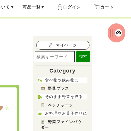
ついて
商品一覧
ログイン
カート
マイページ
検索
Category
食べ物や飲み物に
野菜プラス
そのまま野菜を摂る
ベジチャージ
お料理やお菓子作りに
野菜ファインパウ
ダー