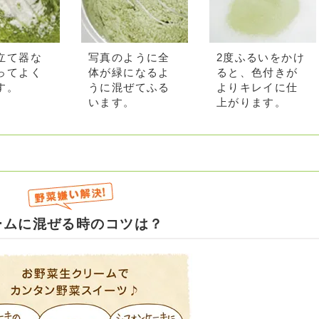
立て器な
写真のように全
2度ふるいをかけ
ってよく
体が緑になるよ
ると、色付きが
す。
うに混ぜてふる
よりキレイに仕
います。
上がります。
ームに混ぜる時のコツは？