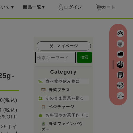
ついて
商品一覧
ログイン
カート
マイページ
検索
Category
5g-
食べ物や飲み物に
野菜プラス
そのまま野菜を摂る
00
(税込)
ベジチャージ
0
(税込)
お料理やお菓子作りに
5%OFF
野菜ファインパウ
 39ポイ
ダー