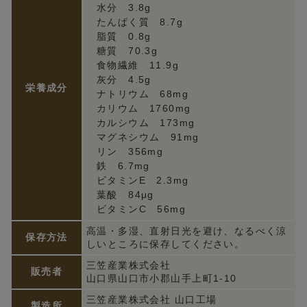
水分 3.8g
たんぱく質 8.7g
脂質 0.8g
糖質 70.3g
食物繊維 11.9g
灰分 4.5g
栄養成分
ナトリウム 68mg
カリウム 1760mg
カルシウム 173mg
マグネシウム 91mg
リン 356mg
鉄 6.7mg
ビタミンE 2.3mg
葉酸 84μg
ビタミンC 56mg
高温・多湿、直射日光を避け、なるべく涼
保存方法
しいところに保存してください。
三笠産業株式会社
販売者
山口県山口市小郡山手上町1-10
三笠産業株式会社 山口工場
製造所