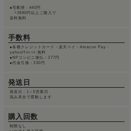
●宅配便：440円
└3980円以上ご購入で
送料無料
手数料
●各種クレジットカード・楽天ペイ・Amazon Pay・
yahoo!ｳｫﾚｯﾄ:無料
●NPコンビニ後払：277円
●代金引換：330円
発送日
発送日：1～5営業日
混み具合で変動します
購入回数
制限なし