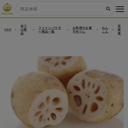
全て
定
ファインパウダ
お料理やお菓
れん
TOP
の商
期
ー商品一覧
子作りに
こん
品
便