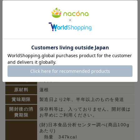
教えて伊藤先生、医師が解説医療の現場で見るみかさの
野菜パウダーのメリットとは
商品情報
【定期便】れんこんパウダー
産 地
佐賀県産
原材料
蓮根
賞味期限
製造日より2年、半年以上のものを発送
開封後の消
保存料等は、入っておりません。開封後は
費期限
お早めにご利用ください。
(財)日本食品分析センター調べ(商品100g
あたり)
熱量 347kcal